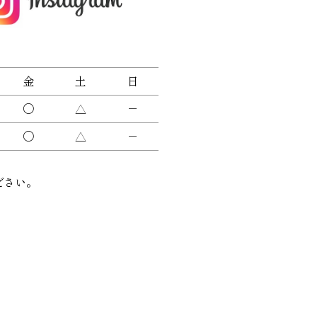
金
土
日
〇
△
－
〇
△
－
ださい。