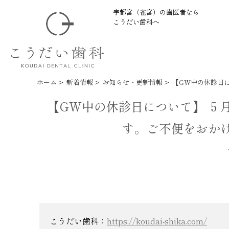
宇都宮（雀宮）の歯医者なら
こうだい歯科へ
ホーム
>
新着情報
>
お知らせ・更新情報
>
【GW中の休診日に
【GW中の休診日について】 ５月
す。ご不便をおか
こうだい歯科：
https://koudai-shika.com/