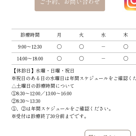
ご予約、お問い合わせ
診療時間
月
火
水
木
9:00～12:30
〇
〇
－
〇
14:00～18:00
〇
〇
－
〇
【休診日】水曜・日曜・祝日
※祝日のある日の水曜日は年間スケジュールをご確認く
△土曜日の診療時間について
①8:30〜12:00／13:00〜16:00
②8:30〜13:30
①、②は年間スケジュールをご確認ください。
※受付は診療終了30分前までです。