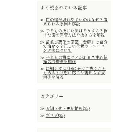
よく読まれている記事
口の端が切れやすいのはなぜ？考
えられる原因を解説
子どもの抜けた歯はどうする？抜
けた歯の保管方法や抜き方を解説
歯並び悪化の原因「舌癖」は自分
で治せる？正しい位置やトレーニ
ング法について
子どもの歯にツノがある？中心結
節の治療法を解説
親知らずは2回に分けて抜くこと
もある？状態に応じた親知らず抜
歯法を解説
カテゴリー
お知らせ・更新情報(25)
ブログ(35)