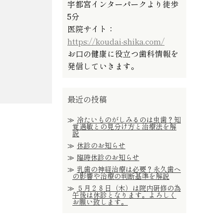
宇都宮インターパークより徒歩
5分
医院サイト：
https://koudai-shika.com/
お口の健康に役立つ歯科情報を
発信していきます。
最近の投稿
冷たいものがしみるのは虫歯？知
覚過敏との見分け方と治療法を解
説
休診のお知らせ
臨時休診のお知らせ
乳歯の神経治療は必要？永久歯へ
の影響や治療の判断基準を解説
５月２８日（木）は院内研修の為
午後は休診となります。よろしく
お願い致します。