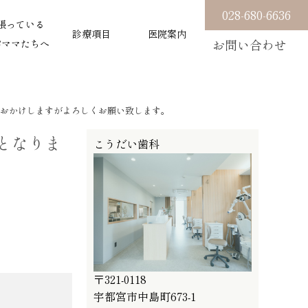
028-680-6636
張っている
診療項目
医院案内
パママたちへ
お問い合わせ
便をおかけしますがよろしくお願い致します。
診となりま
こうだい歯科
〒321-0118
宇都宮市中島町673-1