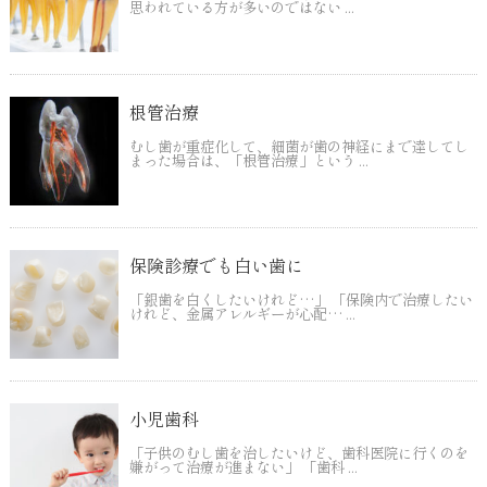
思われている方が多いのではない ...
根管治療
むし歯が重症化して、細菌が歯の神経にまで達してし
まった場合は、「根管治療」という ...
保険診療でも白い歯に
「銀歯を白くしたいけれど…」 「保険内で治療したい
けれど、金属アレルギーが心配… ...
小児歯科
「子供のむし歯を治したいけど、歯科医院に行くのを
嫌がって治療が進まない」 「歯科 ...