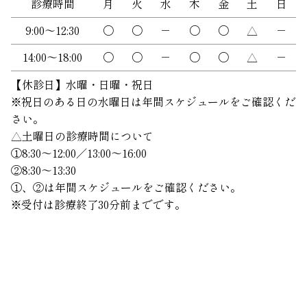
診療時間
月
火
水
木
金
土
日
9:00～12:30
〇
〇
－
〇
〇
△
－
14:00～18:00
〇
〇
－
〇
〇
△
－
【休診日】水曜・日曜・祝日
※祝日のある日の水曜日は年間スケジュールをご確認くだ
さい。
△土曜日の診療時間について
①8:30〜12:00／13:00〜16:00
②8:30〜13:30
①、②は年間スケジュールをご確認ください。
※受付は診療終了30分前までです。