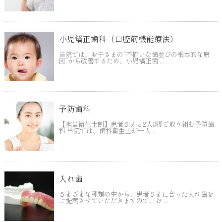
小児矯正歯科（口腔筋機能療法）
当院では、お子さまの“不揃いな歯並びの根本的な原
因”から改善するため、小児矯正歯 ...
予防歯科
【担当衛生士制】患者さまと2人3脚で取り組む予防歯
科 当院では、歯科衛生士が一人 ...
入れ歯
さまざまな種類の中から、患者さまに合った入れ歯を
ご提案させていただきますので、お ...